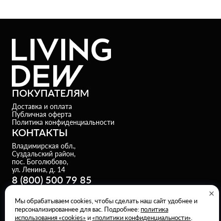
ПОКУПАТЕЛЯМ
Доставка и оплата
Публичная оферта
Политика конфиденциальности
КОНТАКТЫ
Владимирская обл.,
Суздальский район,
пос. Боголюбово,
ул. Ленина, д. 14
8 (800) 500 79 85
×
message_dew@bergus.ru.com
Мы обрабатываем cookies, чтобы сделать наш сайт удобнее и
персонализированнее для вас. Подробнее:
политика
©
2016-2025
Все права защищены
использования «cookies»
и
«политики конфиденциальности»
.