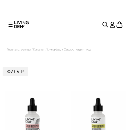
Главная страница
/
Каталог
/
Living dew
/
Сыворотки для лица
ФИЛЬТР