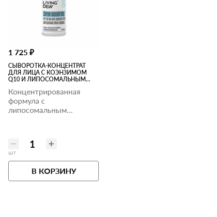
1 725 ₽
СЫВОРОТКА-КОНЦЕНТРАТ
ДЛЯ ЛИЦА С КОЭНЗИМОМ
Q10 И ЛИПОСОМАЛЬНЫМ
КОМПЛЕКСОМ РЕТИНОЛА, 30
Концентрированная
МЛ
формула с
липосомальным
комплексом ретинола,
коэнзимом Q10 и
скваланом.
шт
В КОРЗИНУ